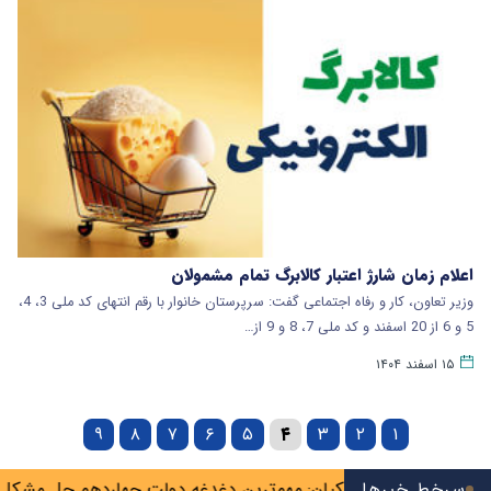
اعلام زمان شارژ اعتبار کالابرگ تمام مشمولان
وزیر تعاون، کار و رفاه اجتماعی گفت: سرپرستان خانوار با رقم انتهای کد ملی 3، 4،
5 و 6 از 20 اسفند و کد ملی 7، 8 و 9 از…
۱۵ اسفند ۱۴۰۴
۹
۸
۷
۶
۵
۴
۳
۲
۱
شهریور
سرخط خبرها
پزشکیان: مهم‌ترین دغدغه دولت چهاردهم حل مشکل مع