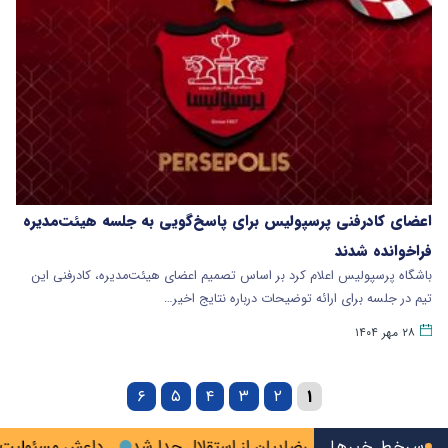
اعضای کادرفنی پرسپولیس برای پاسخ‌گویی به جلسه هیئت‌مدیره
فراخوانده شدند
باشگاه پرسپولیس اعلام کرد بر اساس تصمیم اعضای هیئت‌مدیره، کادرفنی این
تیم در جلسه برای ارائه توضیحات درباره نتایج اخیر…
۲۸ مهر ۱۴۰۴
۶
۵
۴
۳
۲
۱
ودرز
سرخط خبرها
رامین رضاییان از استقلال جدا شد
داعش مسئولیت ترور عض