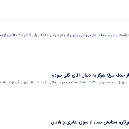
ذف تلخ تیم ملی برزیل از جام جهانی ۲۰۲۶، برای اعلام خداحافظی از بازی‌های ملی…
حذف تلخ؛ هرگز به دنبال آقای گلی نبودم
ون پنالتی از دست رفته برونو گیمارش پاسخ داد. او…
زرگان، ستایش نیمار از سوی هانری و زلاتان