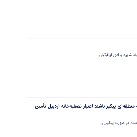
 شهید و امور ایثارگران…
 اردبیل از محل ماده ۵۶ وجود ندارد/آبفا و آب منطقه‌ای پیگیر باشند اعتبار تصفیه‌خانه اردبیل تأمین