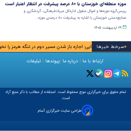
موزه منطقه‌ای خوزستان با ۸۰ درصد پیشرفت در انتظار اعتبار است
رییس‌گروه موزه‌ها و اموال منقول اداره‌کل میراث‌فرهنگی، گردشگری و
صنایع‌دستی خوزستان با اشاره به پیشرفت ۸۰ درصدی موزه…
۲۹ اردیبهشت ۱۴۰۵
 تیم
سرخط خبرها
محسن رضایی: اجازه باز شدن مسیر دوم در تنگه هرمز را نخوا
ارتباط با ما
|
درباره ما
|
پیوندها
|
تبلیغات
تمام حقوق برای خبرگزاری
موج
محفوظ است. استفاده از مطالب با ذکر منبع آزاد
است.
طراحی سایت خبرگزاری آسام