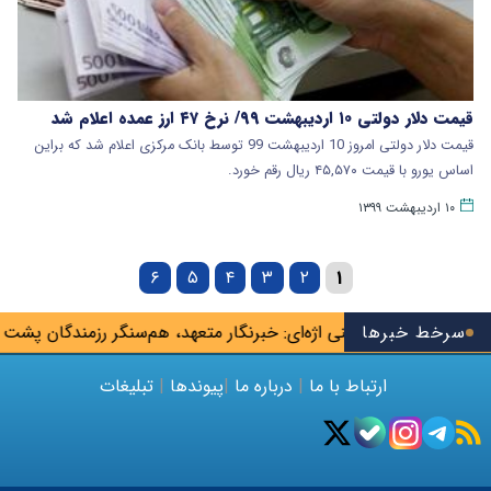
قیمت دلار دولتی ۱۰ اردیبهشت ۹۹/ نرخ ۴۷ ارز عمده اعلام شد
قیمت دلار دولتی امروز 10 اردیبهشت 99 توسط بانک مرکزی اعلام شد که براین
اساس یورو با قیمت ۴۵,۵۷۰ ریال رقم خورد.
۱۰ اردیبهشت ۱۳۹۹
۶
۵
۴
۳
۲
۱
زنند
سرخط خبرها
محسنی اژه‌ای: خبرنگار متعهد، هم‌سنگر رزمندگان پشت لانچر 
ارتباط با ما
|
درباره ما
|
پیوندها
|
تبلیغات