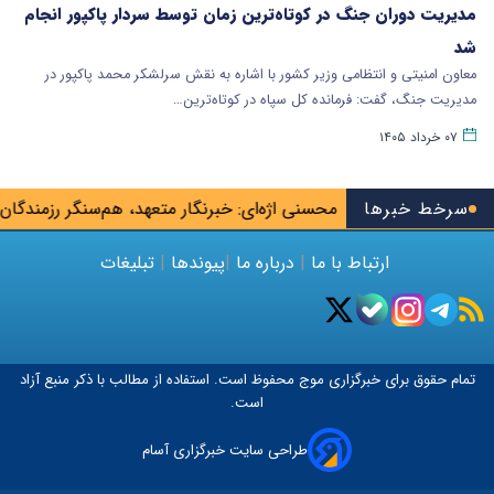
مدیریت دوران جنگ در کوتاه‌ترین زمان توسط سردار پاکپور انجام
شد
معاون امنیتی و انتظامی وزیر کشور با اشاره به نقش سرلشکر محمد پاکپور در
مدیریت جنگ، گفت: فرمانده کل سپاه در کوتاه‌ترین…
۰۷ خرداد ۱۴۰۵
ن به جیب می‌زنند
سرخط خبرها
محسنی اژه‌ای: خبرنگار متعهد، هم‌سنگر رزمندگا
ارتباط با ما
|
درباره ما
|
پیوندها
|
تبلیغات
تمام حقوق برای خبرگزاری
موج
محفوظ است. استفاده از مطالب با ذکر منبع آزاد
است.
طراحی سایت خبرگزاری آسام