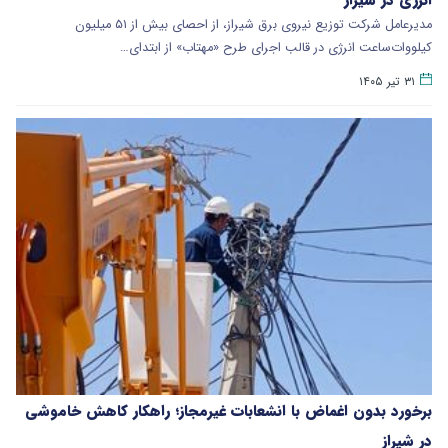
مدیرعامل شرکت توزیع نیروی برق شیراز، از احصای بیش از ۵۱ میلیون
کیلووات‌ساعت انرژی در قالب اجرای طرح «مهتاب» از ابتدای…
۳۱ تیر ۱۴۰۵
برخورد بدون اغماض با انشعابات غیرمجاز؛ راهکار کاهش خاموشی
در شیراز