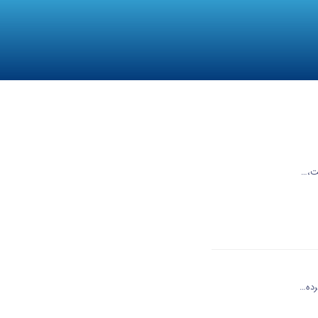
ست،…
رده…