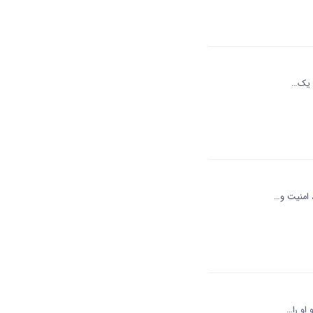
ه یک…
 امنیت و…
 او را…