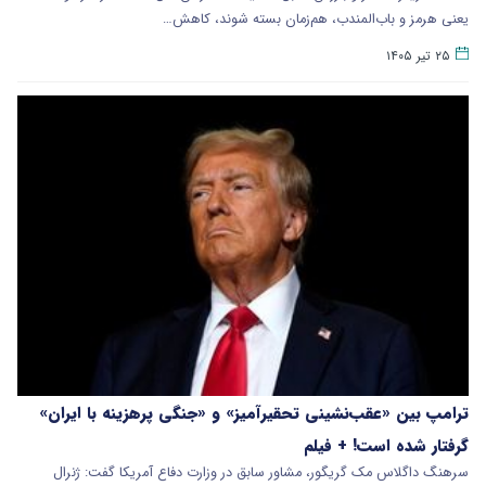
یعنی هرمز و باب‌المندب، هم‌زمان بسته شوند، کاهش…
۲۵ تیر ۱۴۰۵
ترامپ بین «عقب‌نشینی تحقیرآمیز» و «جنگی پرهزینه با ایران»
گرفتار شده است! + فیلم
سرهنگ داگلاس مک گریگور، مشاور سابق در وزارت دفاع آمریکا گفت: ژنرال