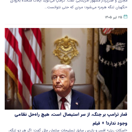
مجری و طنزپرداز مشهور آمریکایی گفت: ترامپ می‌گوید ایالات متحده به‌زودی
«نگهبان تنگه هرمز» می‌شود؛ مردی که حتی نتوانست…
۲۵ تیر ۱۴۰۵
قمار ترامپ بر جنگ، از سر استیصال است، هیچ راه‌حل نظامی
وجود ندارد! + فیلم
«اسکات ریتر» افسر و بازرس سابق تسلیحات سازمان ملل گفت: اگر هر دو تنگه،