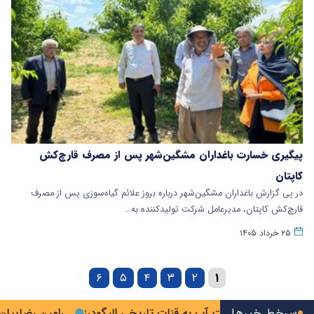
پیگیری خسارت باغداران مشگین‌شهر پس از مصرف قارچ‌کش
کاپتان
در پی گزارش باغداران مشگین‌شهر درباره بروز علائم گیاه‌سوزی پس از مصرف
قارچ‌کش کاپتان، مدیرعامل شرکت تولیدکننده به…
۲۵ خرداد ۱۴۰۵
۶
۵
۴
۳
۲
۱
 شد
سرخط خبرها
بازگشت آب به قنات تاریخی الیگودرز
رامین رضاییان از است