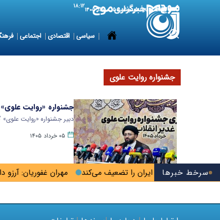
۱۸:۱۲
6 August 2026
پنجشنبه ۱۵ مرداد ۱۴۰۵
سیاسی
اقتصادی
اجتماعی
فرهنگ
جشنواره روایت علوی
جشنواره «روایت علوی» 
دبیر جشنواره «روایت علوی» گ
۰۵ خرداد ۱۴۰۵
سرخط خبرها
یحه خزر منافع ملی ایران را تضعیف می‌کند
مهران غفوریان: آرزو دا