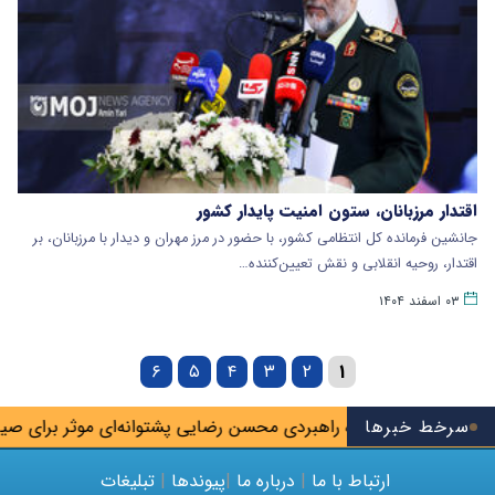
اقتدار مرزبانان، ستون امنیت پایدار کشور
جانشین فرمانده کل انتظامی کشور، با حضور در مرز مهران و دیدار با مرزبانان، بر
اقتدار، روحیه انقلابی و نقش تعیین‌کننده…
۰۳ اسفند ۱۴۰۴
۶
۵
۴
۳
۲
۱
سرخط خبرها
ولایتی: نگاه راهبردی محسن رضایی پشتوانه‌ای موثر برای صیانت از
ارتباط با ما
|
درباره ما
|
پیوندها
|
تبلیغات