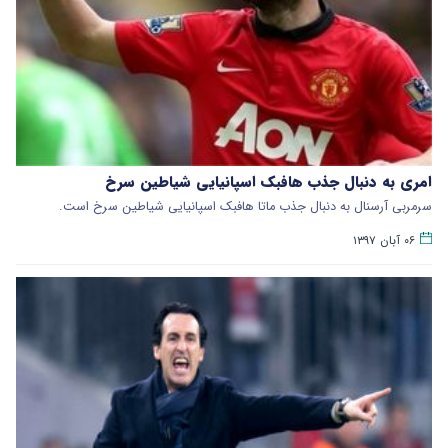
امری به دنبال جذب هافبک اسپانیایی شیاطین سرخ
سرمربی آرسنال به دنبال جذب ماتا هافبک اسپانیایی شیاطین سرخ است.
۰۶ آبان ۱۳۹۷