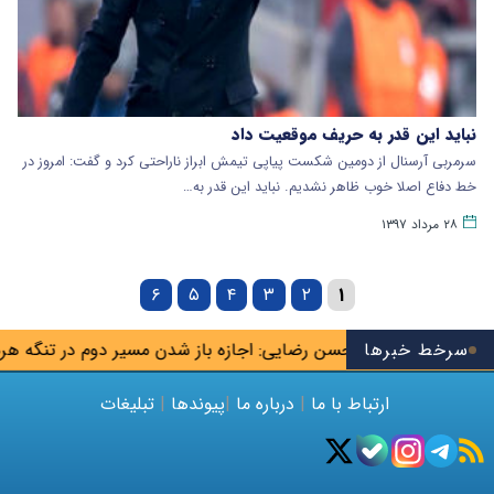
نباید این قدر به حریف موقعیت داد
سرمربی آرسنال از دومین شکست پیاپی تیمش ابراز ناراحتی کرد و گفت: امروز در
خط دفاع اصلا خوب ظاهر نشدیم. نباید این قدر به…
۲۸ مرداد ۱۳۹۷
۶
۵
۴
۳
۲
۱
س تیم
سرخط خبرها
محسن رضایی: اجازه باز شدن مسیر دوم در تنگه هرمز را نخ
ارتباط با ما
|
درباره ما
|
پیوندها
|
تبلیغات