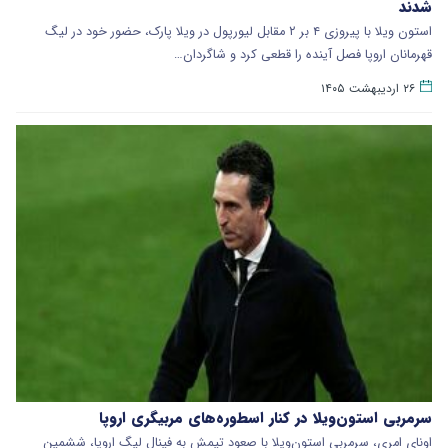
شدند
استون ویلا با پیروزی ۴ بر ۲ مقابل لیورپول در ویلا پارک، حضور خود در لیگ
قهرمانان اروپا فصل آینده را قطعی کرد و شاگردان…
۲۶ اردیبهشت ۱۴۰۵
سرمربی استون‌ویلا در کنار اسطوره‌های مربیگری اروپا
اونای امری، سرمربی استون‌ویلا با صعود تیمش به فینال لیگ اروپا، ششمین