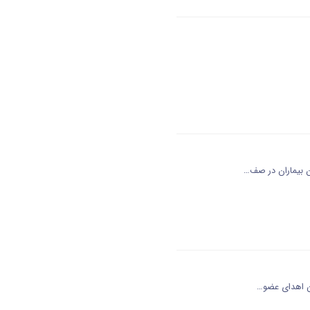
ن بیماران در صف…
من اهدای عضو…