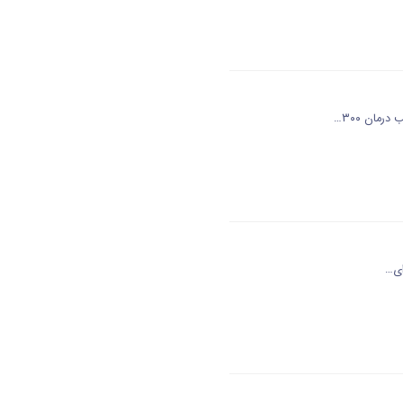
مان ۳۰۰…
ای…