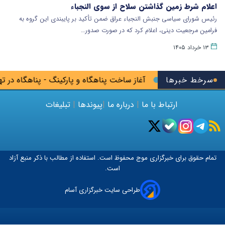
اعلام شرط زمین گذاشتن سلاح از سوی النجباء
رئیس شورای سیاسی جنبش النجباء عراق ضمن تأکید بر پایبندی این گروه به
فرامین مرجعیت دینی، اعلام کرد که در صورت صدور…
۱۳ خرداد ۱۴۰۵
سرخط خبرها
 کشور در پیرانشهر
آغاز ساخت پناهگاه و پارکینگ - پناهگاه در تهر
ارتباط با ما
|
درباره ما
|
پیوندها
|
تبلیغات
تمام حقوق برای خبرگزاری
موج
محفوظ است. استفاده از مطالب با ذکر منبع آزاد
است.
طراحی سایت خبرگزاری آسام