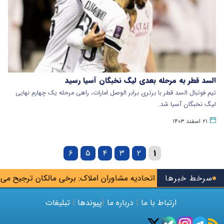
السد قطر به مرحله بعدی لیگ نخبگان آسیا رسید
تیم فوتبال السد قطر با برتری برابر الوصل امارات، راهی مرحله یک چهارم نهایی
لیگ نخبگان آسیا شد.
۲۱ اسفند ۱۴۰۳
۶
۵
۴
۳
۲
۱
‌بلاگرها»
سرخط خبرها
اتحادیه مشاوران املاک: برخی مالکان ترجیح می‌دهند خا
ارتباط با ما
|
درباره ما
|
پیوندها
|
تبلیغات