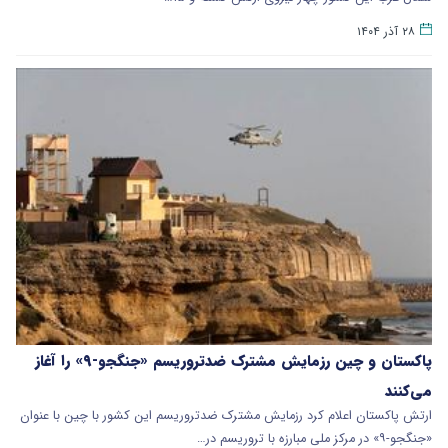
۲۸ آذر ۱۴۰۴
پاکستان و چین رزمایش مشترک ضدتروریسم «جنگجو-۹» را آغاز
می‌کنند
ارتش پاکستان اعلام کرد رزمایش مشترک ضدتروریسم این کشور با چین با عنوان
«جنگجو-۹» در مرکز ملی مبارزه با تروریسم در…