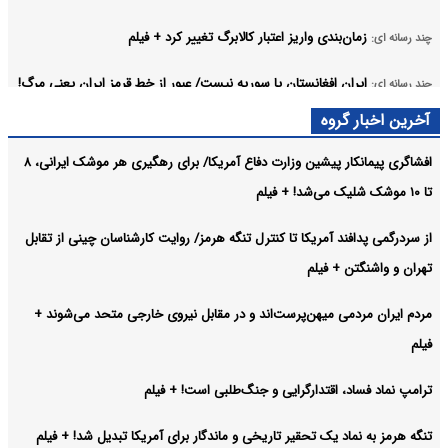
زمان‌بندی واریز اعتبار کالابرگ تغییر کرد + فیلم
چند رسانه ای:
ایران افغانستان یا سوریه نیست/ عبور از خط قرمز ایران یعنی مرگ!
چند رسانه ای:
+ فیلم
آخرین اخبار گروه
بازگشت ۳ میلیون و ۱۷ هزار زائر اربعین به کشور + فیلم
چند رسانه ای:
افشاگری پیمانکار پیشین وزارت دفاع آمریکا/ برای رهگیری هر موشک ایرانی، ۸
تا ۱۰ موشک شلیک می‌شد! + فیلم
عصبانیت تحلیلگر کویتی از توافق ایران و عمان بر سر تنگه هرمز! +
چند رسانه ای:
فیلم
از سردرگمی پدافند آمریکا تا کنترل تنگه هرمز/ روایت کارشناسان چینی از تقابل
آرشیو
تهران و واشنگتن + فیلم
مردم ایران مردمی میهن‌پرست‌اند و در مقابل نیروی خارجی متحد می‌شوند +
فیلم
ترامپ نماد فساد، اقتدارگرایی و جنگ‌طلبی است! + فیلم
تنگه هرمز به نماد یک تحقیر تاریخی و ماندگار برای آمریکا تبدیل شد! + فیلم