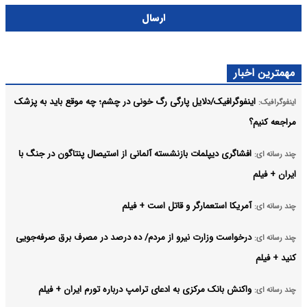
ارسال
مهمترین اخبار
اینفوگرافیک/دلایل پارگی رگ خونی در چشم؛ چه موقع باید به پزشک
اینفوگرافیک:
مراجعه کنیم؟
افشاگری دیپلمات بازنشسته آلمانی از استیصال پنتاگون در جنگ با
چند رسانه ای:
ایران + فیلم
آمریکا استعمارگر و قاتل است + فیلم
چند رسانه ای:
درخواست وزارت نیرو از مردم/ ده درصد در مصرف برق صرفه‌جویی
چند رسانه ای:
کنید + فیلم
واکنش بانک مرکزی به ادعای ترامپ درباره تورم ایران + فیلم
چند رسانه ای: