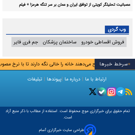
عصبانیت تحلیلگر کویتی از توافق ایران و عمان بر سر تنگه هرمز! + فیلم
وب گردی
فروش اقساطی خودرو
ساختمان پزشکان
جم فری فایر
سرخط خبرها
رخی مالکان ترجیح می‌دهند خانه را خالی نگه دارند تا با نرخ مصوب اج
ارتباط با ما
|
درباره ما
|
پیوندها
|
تبلیغات
تمام حقوق برای خبرگزاری
موج
محفوظ است. استفاده از مطالب با ذکر منبع آزاد
است.
طراحی سایت خبرگزاری آسام