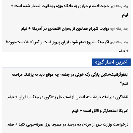
حجت‌الاسلام خرازی به دادگاه ویژه روحانیت احضار شده است +
چند رسانه ای:
فیلم
روایت شهرام همایون از بحران اقتصادی در آمریکا! + فیلم
چند رسانه ای:
اگر جنگ امروز تمام شود، ایران پیروز است و آمریکا شکست‌خورده!
چند رسانه ای:
+ فیلم
آخرین اخبار گروه
اسرائیل اینترنشنال و پروژه خطرناک غزه کردن ایران! + فیلم
چند رسانه ای:
اینفوگرافیک/دلایل پارگی رگ خونی در چشم؛ چه موقع باید به پزشک مراجعه
افشاگری پیمانکار پیشین وزارت دفاع آمریکا/ برای رهگیری هر
چند رسانه ای:
کنیم؟
موشک ایرانی، ۸ تا ۱۰ موشک شلیک می‌شد! + فیلم
آرشیو
افشاگری دیپلمات بازنشسته آلمانی از استیصال پنتاگون در جنگ با ایران + فیلم
آمریکا استعمارگر و قاتل است + فیلم
درخواست وزارت نیرو از مردم/ ده درصد در مصرف برق صرفه‌جویی کنید + فیلم