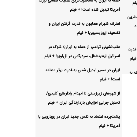
حمله به ایران به نامحبوب‌ترین عملیات نظامی بزرگ
لم
آمریکا تبدیل شده است! + فیلم
‌ترین
اعتراف شهرام همایون به قدرت گرفتن ایران و
ه
تضعیف اپوزیسیون! + فیلم
عقب‌نشینی ترامپ از حمله به ایران/ شوک در
 قدرت
اسرائیل اینترنشنال، سردرگمی در تل‌آویو! + فیلم
فیلم
ایران در مسیر تبدیل شدن به قدرت برتر منطقه
ه به
است! + فیلم
از شهرهای زیرزمینی تا انهدام رادارهای کلیدی/
تحلیل چرایی افزایش بازدارندگی ایران + فیلم
ن به
پشت‌پرده اعتماد به نفس جدید ایران در رویارویی با
آمریکا + فیلم
هدام