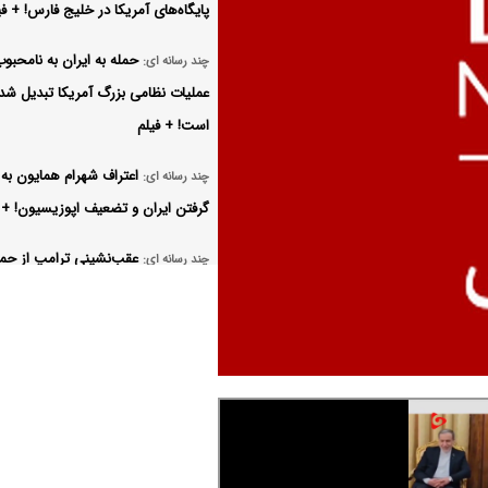
پایگاه‌های آمریکا در خلیج فارس! + فی
حمله به ایران به نامحبوب
چند رسانه ای:
عملیات نظامی بزرگ آمریکا تبدیل شد
است! + فیلم
اعتراف شهرام همایون به
چند رسانه ای:
گرفتن ایران و تضعیف اپوزیسیون! + 
عقب‌نشینی ترامپ از حمل
چند رسانه ای:
ایران/ شوک در اسرائیل اینترنشنال،
سردرگمی در تل‌آویو! + فیلم
ایران در مسیر تبدیل شد
چند رسانه ای:
قدرت برتر منطقه است! + فیلم
از شهرهای زیرزمینی تا ان
چند رسانه ای: