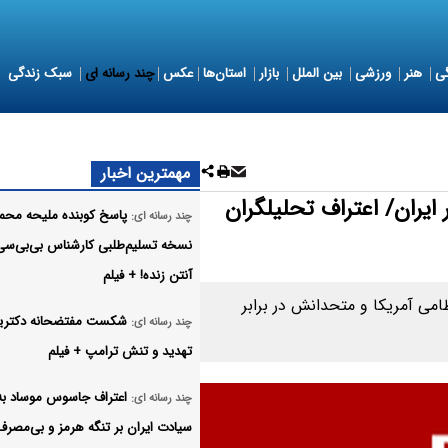
ی
هنر
ورزشی
بین الملل
بازار
استان‌ها
عکس
چند رسانه ای
سبک زندگی
مهمترین اخبار
 ایران/ اعتراف تحلیلگران
پاسخ کوبنده ملیحه محم
چند رسانه ای:
نسخه تسلیم‌طلبی کارشناس بی‌بی‌سی
آنتن زنده! + فیلم
می آمریکا و متحدانش در برابر
شکست مفتضحانه دکتری
چند رسانه ای:
تهدید و تنش ترامپ + فیلم
اعتراف جاسوس موساد به
چند رسانه ای:
سیادت ایران بر تنگه هرمز و بی‌مصر