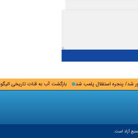
د/ پنجره استقلال پلمب شد
بازگشت آب به قنات تاریخی الیگودرز
نبع آزاد است.