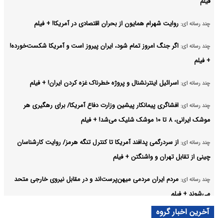
فیلم
روایت شهرام همایون از بحران اقتصادی در آمریکا! + فیلم
چند رسانه ای:
اگر جنگ امروز تمام شود، ایران پیروز است و آمریکا شکست‌خورده!
چند رسانه ای:
+ فیلم
اسرائیل اینترنشنال و پروژه خطرناک غزه کردن ایران! + فیلم
چند رسانه ای:
افشاگری پیمانکار پیشین وزارت دفاع آمریکا/ برای رهگیری هر
چند رسانه ای:
موشک ایرانی، ۸ تا ۱۰ موشک شلیک می‌شد! + فیلم
از سردرگمی پدافند آمریکا تا کنترل تنگه هرمز/ روایت کارشناسان
چند رسانه ای:
چینی از تقابل تهران و واشنگتن + فیلم
مردم ایران مردمی میهن‌پرست‌اند و در مقابل نیروی خارجی متحد
چند رسانه ای:
می‌شوند + فیلم
آخرین اخبار گروه
ترامپ نماد فساد، اقتدارگرایی و جنگ‌طلبی است! + فیلم
چند رسانه ای: