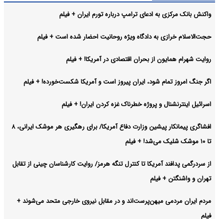
واکنش بانک مرکزی به ادعای ترامپ درباره تورم ایران + فیلم
تنگه هرمز به نماد یک تحقیر تاریخی و ماندگار برای آمریکا تبدیل
چند رسانه ای:
شد! + فیلم
حجت‌الاسلام خرازی به دادگاه ویژه روحانیت احضار شده است + فیلم
آرشیو
روایت شهرام همایون از بحران اقتصادی در آمریکا! + فیلم
اگر جنگ امروز تمام شود، ایران پیروز است و آمریکا شکست‌خورده! + فیلم
اسرائیل اینترنشنال و پروژه خطرناک غزه کردن ایران! + فیلم
افشاگری پیمانکار پیشین وزارت دفاع آمریکا/ برای رهگیری هر موشک ایرانی، ۸
تا ۱۰ موشک شلیک می‌شد! + فیلم
از سردرگمی پدافند آمریکا تا کنترل تنگه هرمز/ روایت کارشناسان چینی از تقابل
تهران و واشنگتن + فیلم
مردم ایران مردمی میهن‌پرست‌اند و در مقابل نیروی خارجی متحد می‌شوند +
فیلم