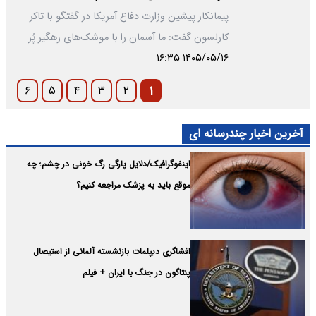
پیمانکار پیشین وزارت دفاع آمریکا در گفتگو با تاکر
کارلسون گفت: ما آسمان را با موشک‌های رهگیر پُر
۱۴۰۵/۰۵/۱۶ ۱۶:۳۵
می‌کردیم؛ برای هر…
۶
۵
۴
۳
۲
۱
آخرین اخبار چندرسانه ای
اینفوگرافیک/دلایل پارگی رگ خونی در چشم؛ چه
موقع باید به پزشک مراجعه کنیم؟
افشاگری دیپلمات بازنشسته آلمانی از استیصال
پنتاگون در جنگ با ایران + فیلم