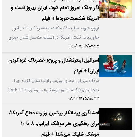
اگر جنگ امروز تمام شود، ایران پیروز است و
آمریکا شکست‌خورده! + فیلم
آرون دیوید میلر، مذاکره‌کننده پیشین آمریکا در امور
خاورمیانه گفت: آمریکا در آستانه متحمل شدن چیزی
۱۴۰۵/۰۵/۱۷ ۱۰:۰۹
قرار دارد که شاید…
اسرائیل اینترنشنال و پروژه خطرناک غزه کردن
ایران! + فیلم
مزدک میرزایی مجری ورزشی اینترنشنال گفت: چرا
به‌جای ورزشگاه، «شهر موشکی» می‌سازید؟ اما ظاهراً
۱۴۰۵/۰۵/۱۷ ۰۹:۱۲
فراموش کرده اگر ایران…
افشاگری پیمانکار پیشین وزارت دفاع آمریکا/
برای رهگیری هر موشک ایرانی، ۸ تا ۱۰
موشک شلیک می‌شد! + فیلم