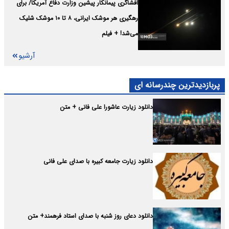
افشاگری پیمانکار پیشین وزارت دفاع آمریکا/ برای
رهگیری هر موشک ایرانی، ۸ تا ۱۰ موشک شلیک
می‌شد! + فیلم
آرشیو
پربازدیدترین چندرسانه ای
دانلود زیارت عاشورا علی فانی + متن
دانلود زیارت جامعه کبیره با صدای علی فانی
دانلود دعای روز شنبه با صدای استاد فرهمند+ متن