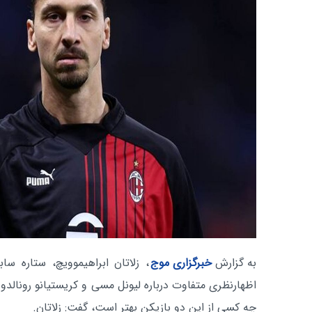
به گزارش
خبرگزاری موج
، زلاتان ابراهیموویچ، ستاره ساب
اظهارنظری متفاوت درباره لیونل مسی و کریستیانو رونالدو
چه کسی از این دو بازیکن بهتر است، گفت: زلاتان.