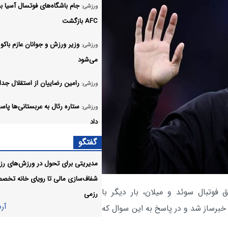
جام باشگاه‌های فوتسال آسیا به
ورزشی:
AFC بازگشت
وزیر ورزش و جوانان عازم باکو
ورزشی:
می‌شود
رامین رضاییان از استقلال جدا
ورزشی:
ستاره رئال به عربستانی‌ها پا
ورزشی:
داد
گفتگو
مقصد جدید محمد صلاح م
ورزشی:
شد
مدیریتی برای تحول در ورزش‌های رزم
شفاف‌سازی مالی تا رویای خانه تخص
رامین رضاییان سکوتش را ش
ورزشی:
ق فوتبال سوئد و میلان، بار دیگر با
رزمی
پاسخ تند به اولتیماتوم باشگاه استقلا
آر
 خبرساز شد و در پاسخ به این سوال که
آر