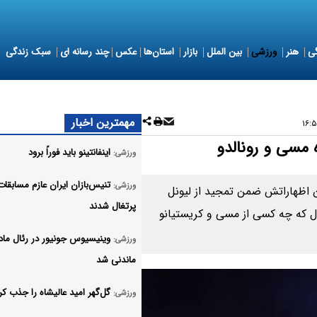
ی
هنر
ورزشی
بین الملل
بازار
استان‌ها
عکس
چند رسانه ای
سبک زندگی
مهمترین اخبار
ه مسی و رونالدو
اینفانتینو باید فوراً برود
ورزشی:
تنیس‌بازان ایران عازم مسابقا
ورزشی:
رین اظهاراتش ضمن تمجید از لیونل
پرتغال شدند
ل که چه کسی از مسی و کریستیانو
وینیسیوس جونیور در رئال ماد
ورزشی:
ماندنی شد
گل‌گهر امید عالیشاه را جذب کر
ورزشی: