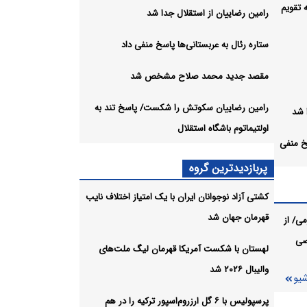
 تقویم
رامین رضاییان از استقلال جدا شد
ستاره رئال به عربستانی‌ها پاسخ منفی داد
مقصد جدید محمد صلاح مشخص شد
رامین رضاییان سکوتش را شکست/ پاسخ تند به
 شد
اولتیماتوم باشگاه استقلال
سخ منفی
پربازدیدترین گروه
شخص
کشتی آزاد نوجوانان ایران با یک امتیاز اختلاف نایب
قهرمان جهان شد
ی/ از
صی
کست/
لهستان با شکست آمریکا قهرمان لیگ ملت‌های
ل
والیبال ۲۰۲۶ شد
شیو
شیو
پرسپولیس با ۶ گل ارزروم‌اسپور ترکیه را در هم