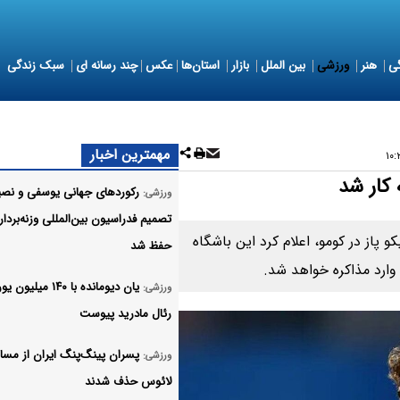
ی
هنر
ورزشی
بین الملل
بازار
استان‌ها
عکس
چند رسانه ای
سبک زندگی
مهمترین اخبار
 کار شد
رکوردهای جهانی یوسفی و نصی
ورزشی:
تصمیم فدراسیون بین‌المللی وزنه‌بردا
 پاز در کومو، اعلام کرد این باشگاه
حفظ شد
وارد مذاکره خواهد شد.
یان دیومانده با ۱۴۰ میلیو
ورزشی:
رئال مادرید پیوست
پسران پینگ‌پنگ ایران از مسا
ورزشی:
لائوس حذف شدند