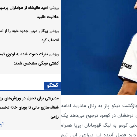
امید عالیشاه از هواداران پرس
ورزشی:
حلالیت طلبید
پیکان مربی جدید خود را از اس
ورزشی:
انتخاب کرد
نفرات دعوت شده به اردوی تیم
ورزشی:
کشتی فرنگی مشخص شدند
موفقیت داوران فوتبال ایران در
ورزشی:
گفتگو
سمینار سالانه نخبگان آسیا
مدیریتی برای تحول در ورزش‌های رزم
سرمربی الاهلی عربستان عوض
ورزشی:
 بازگشت نیکو پاز به رئال مادرید ادامه
شفاف‌سازی مالی تا رویای خانه تخص
وزیر ورزش و جوانان وارد آذرب
 درخشان در کومو، ترجیح می‌دهد یک
ورزشی:
رزمی
شد
آر
خی کومو به لیگ قهرمانان اروپا همراه
ارد فصل آینده نیز پیراهن این تیم