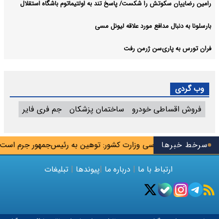
رامین رضاییان سکوتش را شکست/ پاسخ تند به اولتیماتوم باشگاه استقلال
بارسلونا به دنبال مدافع مورد علاقه لیونل مسی
فران تورس به پاری‌سن ژرمن رفت
وب گردی
فروش اقساطی خودرو
ساختمان پزشکان
جم فری فایر
هر
سرخط خبرها
معاون سیاسی وزارت کشور: توهین به رئیس‌جمهور جرم است/ د
ارتباط با ما
|
درباره ما
|
پیوندها
|
تبلیغات