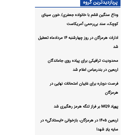
پربازدیدترین گروه
وداع سنگین قشم با خانواده جعفری/ خون سینای
مز رهگیری
کوچک، سند بی‌رحمی آمریکاست
شیو
ادارات هرمزگان در روز چهارشنبه ۱۴ مردادماه تعطیل
شد
محدودیت ترافیکی برای پیاده روی جاماندگان
اربعین در بندرعباس اعلام شد
فرصت دوباره برای غایبان امتحانات نهایی در
هرمزگان
پهپاد MQ9 بر فراز تنگه هرمز رهگیری شد
اربعین ۱۴۰۵ در هرمزگان، بازخوانی «ایستادگی» در
سایه یادِ شهدا