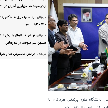
از دو سردخانه عمل‌آوری آبزیان در بندر
هرمزگان:
و ۱۴ مگاوات رسید
انهدام باند قاچاق با
هرمزگان:
میلیون لیتر سوخت در بندرعباس
افزایش محسوس دما و نفوذ 
هرمزگان:
غبار در هرمزگان / ناپایداری‌ها تا شنبه 
دارد
وداع سنگین قشم با خانواده
هرمزگان:
جعفری/ خون سینای کوچک، سند بی‌
آمریکاست
س دانشگاه علوم پزشکی هرمزگان با
اربعین ۱۴۰۵ در هرمزگان، 
هرمزگان:
ی بندرعباس مال تقدیر کرد.