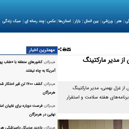
ی
هنر
ورزشی
بین الملل
بازار
استان‌ها
عکس
چند رسانه ای
سبک زندگی
مهمترین اخبار
از مدیر مارکتینگ
کشورهای منطقه با «طناب پو
هرمزگان:
آمریکا به چاه نیفتند
کشف ۱۷۰۰ تن قیر احتکار 
هرمزگان:
از غزل بهمنی، مدیر مارکتینگ
هرمزگان
رنامه‌های هفته سلامت و استقرار
فرصت دوباره برای غایبان امت
هرمزگان:
نهایی در هرمزگان
بازدید مدیرکل دامپزشکی هر
هرمزگان: