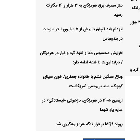
نیاز مصرف برق هرمزگان به ۳ هزار و ۱۴ مگاوات
لنگه
رسید
نیاز مصرف برق هرمزگان به ۳ هزار
انهدام باند قاچاق با بیش از ۵ میلیون لیتر سوخت
در بندرعباس
 بیش از ۵
افزایش محسوس دما و نفوذ گرد و غبار در هرمزگان
/ ناپایداری‌ها تا شنبه ادامه دارد
گرد و
وداع سنگین قشم با خانواده جعفری/ خون سینای
ادامه
کوچک، سند بی‌رحمی آمریکاست
اربعین ۱۴۰۵ در هرمزگان، بازخوانی «ایستادگی» در
سایه یادِ شهدا
رحمی
پهپاد MQ۹ بر فراز تنگه هرمز رهگیری شد
بازخوانی