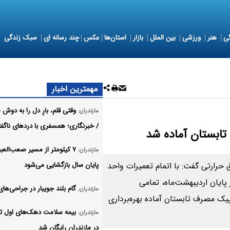
ی
هنر
ورزشی
بین الملل
بازار
استان‌ها
عکس
چند رسانه ای
سبک زندگی
مهمترین اخبار
وقتی قلم، بارِ دل را به دوش
مازندران:
/ خبرنگاری؛ همسفری با دردهای ناگفت
تابستان آماده شد
۷ کیلومتر از مسیر صعب‌العبو
مازندران:
حرارتی گفت: با اتمام تعمیرات واحد
پایان سال بازگشایی می‌شود
 پایان اردیبهشت‌ماه، تمامی
گام بلند جویبار در جراحی‌ه
مازندران:
یک مصرف تابستان آماده بهره‌برداری
بیمه سلامت دهک‌های اول تا
مازندران:
در مازندران رایگان شد