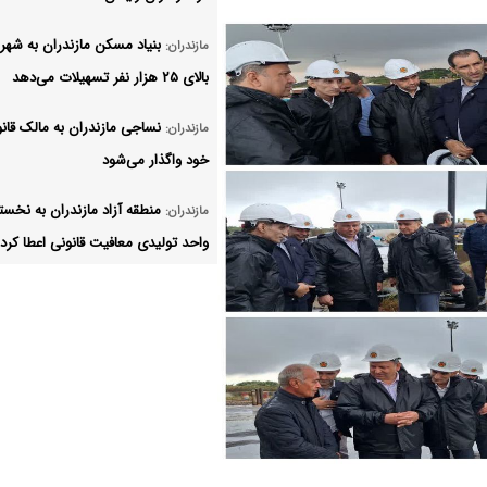
بنیاد مسکن مازندران به شهر
مازندران:
بالای ۲۵ هزار نفر تسهیلات می‌دهد
نساجی مازندران به مالک قان
مازندران:
خود واگذار می‌شود
منطقه آزاد مازندران به نخست
مازندران:
واحد تولیدی معافیت قانونی اعطا کرد
شمار جان‌باختگان غرق‌شدگی 
مازندران:
رامسر به ۶ نفر رسید
نخستین کارخانه بازیافت زبال
مازندران:
استان در قائم‌شهر احداث می‌شود
طرح توسعه مرکز انتقال خون 
مازندران: