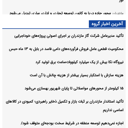
نور
محور جاده دریا به کانون توسعه تجاری و اداری ساری تبدیل می‌شود
مازندران:
آخرین اخبار گروه
همایش بزرگ «دلدادگان اربعین حسینی» در نکا برگزار شد
مازندران:
تأکید مدیرعامل شرکت گاز مازندران بر اجرای اصولی پروژه‌های خوداجرایی
اردوی تیم ملی کشتی آزاد در حالی در تهران آغاز شد
مازندران:
آرشیو
محکومیت قطعی عامل فروش فرآورده‌های دامی فاسد در بابل به ۱۳ ماه حبس
نیروگاه نکا بیش از یک میلیارد کیلووات‌ساعت برق تولید کرد
هزینه سازش با استکبار بسیار بیشتر از هزینه چالش با آن است
۱۵ کیلومتر از محورهای مواصلاتی تا پایان شهریور بهسازی می‌شود
تأکید استاندار مازندران بر ثبات بازار و تکمیل ذخایر راهبردی؛ کمبودی در کالاهای
اساسی نداریم
اجازه نمی‌دهیم توسعه منطقه در شرایط سخت بودجه‌ای متوقف شود/