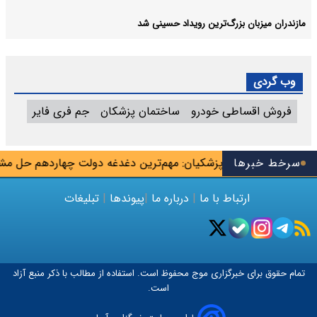
مازندران میزبان بزرگ‌ترین رویداد حسینی شد
وب گردی
فروش اقساطی خودرو
ساختمان پزشکان
جم فری فایر
ایان شهریور
سرخط خبرها
پزشکیان: مهم‌ترین دغدغه دولت چهاردهم حل مشک
ارتباط با ما
|
درباره ما
|
پیوندها
|
تبلیغات
تمام حقوق برای خبرگزاری
موج
محفوظ است. استفاده از مطالب با ذکر منبع آزاد
است.