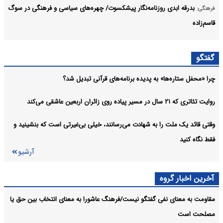
بدرقه ابدی روزنامه‌نگار پیشکسوت/ چهره‌های سیاسی و فرهنگی در سوگ
فرهنگی:
قاسم‌زاده
آثار و منش حرفه‌ای ابوالقاسم قاسم‌زاده، سرمایه‌ای ماندگار برای اصحاب
فرهنگی:
گفتگو
رسانه خواهد بود
چرا «محفل ستاره‌ها» به پدیده برنامه‌های قرآنی تبدیل شد؟
محمد نواب‌زاده با بیش از هفت دهه فعالیت، ردپایی ماندگار در تاریخ
فرهنگی:
هنرهای نمایشی گذاشت
روایت تئاتری که ۲۱ سال در مسیر پیاده روی زائران اربعین عاشقی می‌کند
آرشیو
وقتی قائد یک ملت را به شهادت می‌رسانند، خیلی بی‌غیرتی است که بنشینید و
فقط نگاه کنید
آرشیو
آخرین اخبار گروه
مقاومت به معنای نفی گفتگو نیست/فرهنگ عاشورا به معنای انتخاب بین حق یا
مصلحت است