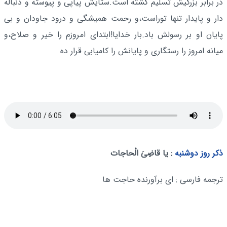
در برابر بزرگیش تسلیم گشته است.ستایش پیاپى و پیوسته و دنباله‌
دار و پایدار تنها توراست،و رحمت همیشگى و درود جاودان و بی
پایان او بر رسولش باد.بار خدایا!ابتدای امروزم را خیر و صلاح،و
میانه امروز را رستگارى و پایانش را کامیابى قرار ده
ذکر روز دوشنبه
: یا قاضِیَ الْحاجات
ترجمه فارسی : ای برآورنده حاجت ها