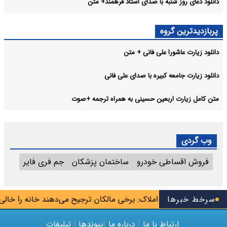
دانلود دعای روز شنبه با صدای استاد فرهمند+ متن
پربازدیدترین گروه
دانلود زیارت عاشورا علی فانی + متن
دانلود زیارت جامعه کبیره با صدای علی فانی
متن کامل زیارت اربعین حسینی به همراه ترجمه +صوت
وب گردی
فروش اقساطی خودرو
ساختمان پزشکان
جم فری فایر
سرخط خبرها
اتحادیه مشاوران املاک: برخی مالکان ترجیح می‌دهند خانه را خالی نگ
ارتباط با ما
|
درباره ما
|
پیوندها
|
تبلیغات