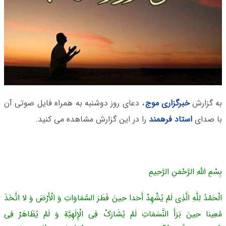
به گزارش
خبرگزاری موج
،
دعای روز دوشنبه به همراه فایل صوتی آن
با صدای
استاد فرهمند
را در این گزارش مشاهده می کنید.
بِسْمِ اللَّهِ الرَّحْمَنِ الرَّحِیمِ
الْحَمْدُ لِلَّهِ الَّذِی لَمْ یُشْهِدْ أَحَدا حِینَ فَطَرَ السَّمَاوَاتِ وَ الْأَرْضَ وَ لا اتَّخَذَ
مُعِینا حِینَ بَرَأَ النَّسَمَاتِ لَمْ یُشَارَکْ فِی الْإِلَهِیَّةِ وَ لَمْ یُظَاهَرْ فِی