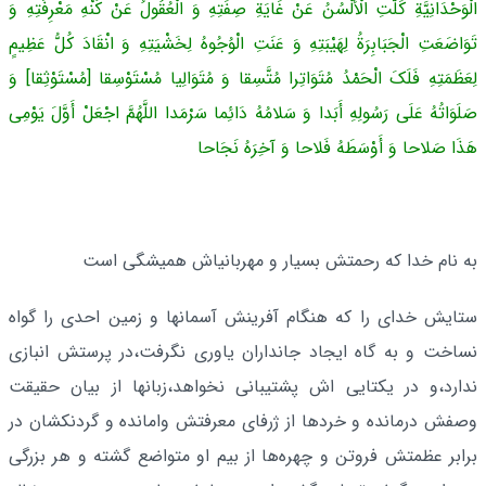
الْوَحْدَانِیَّةِ کَلَّتِ الْأَلْسُنُ عَنْ غَایَةِ صِفَتِهِ وَ الْعُقُولُ عَنْ کُنْهِ مَعْرِفَتِهِ وَ
تَوَاضَعَتِ الْجَبَابِرَةُ لِهَیْبَتِهِ وَ عَنَتِ الْوُجُوهُ لِخَشْیَتِهِ وَ انْقَادَ کُلُّ عَظِیمٍ
لِعَظَمَتِهِ فَلَکَ الْحَمْدُ مُتَوَاتِرا مُتَّسِقا وَ مُتَوَالِیا مُسْتَوْسِقا [مُسْتَوْثِقا] وَ
صَلَوَاتُهُ عَلَى رَسُولِهِ أَبَدا وَ سَلامُهُ دَائِما سَرْمَدا اللَّهُمَّ اجْعَلْ أَوَّلَ یَوْمِی
هَذَا صَلاحا وَ أَوْسَطَهُ فَلاحا وَ آخِرَهُ نَجَاحا
به نام خدا که رحمتش بسیار و مهربانیاش همیشگى است‌
ستایش خداى را که هنگام آفرینش آسمانها و زمین احدى را گواه
نساخت و به گاه ایجاد جانداران‌ یاورى نگرفت،در پرستش انبازى
ندارد،و در یکتایی اش پشتیبانى نخواهد،زبانها از بیان‌ حقیقت
وصفش درمانده و خردها از ژرفاى معرفتش وامانده و گردنکشان در
برابر عظمتش فروتن و چهره‌ها از بیم او متواضع گشته و هر بزرگى