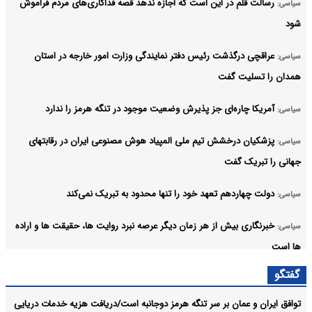
رسالت قلم در این است که اجازه ندهد قصه‌ فداکاری‌های مردم فراموش
سیاسی:
شود
عراقچی درگذشت رئیس دفتر نمایندگی وزارت امور خارجه در استان
سیاسی:
همدان را تسلیت گفت
آمریکا چاره‌ای جز پذیرش وضعیت موجود در تنگه هرمز را ندارد
سیاسی:
پزشکیان درخشش تیم ملی المپیاد هوش مصنوعی ایران در رقابتهای
سیاسی:
جهانی را تبریک گفت
دولت چهاردهم تعهد خود را تنها محدود به تبریک نمی‌کند
سیاسی:
خبرنگاری بیش از هر زمان دیگر عرصه نبرد روایت ها، حقیقت ها و اراده
سیاسی:
ها است
گفتگو
اداره کشور باید بر مبنای شایسته سالاری، ماموریت محوری و ارزیابی
سیاسی:
عملکرد باشد
توافق ایران و عمان بر سر تنگه هرمز دوجانبه است/دریافت هزیه خدمات دریایی