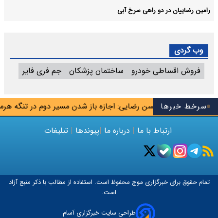
رامین رضاییان در دو راهی سرخ آبی
وب گردی
فروش اقساطی خودرو
ساختمان پزشکان
جم فری فایر
اسوس تیم
سرخط خبرها
محسن رضایی: اجازه باز شدن مسیر دوم در تنگه هرمز را
ارتباط با ما
|
درباره ما
|
پیوندها
|
تبلیغات
تمام حقوق برای خبرگزاری
موج
محفوظ است. استفاده از مطالب با ذکر منبع آزاد
است.
طراحی سایت خبرگزاری آسام