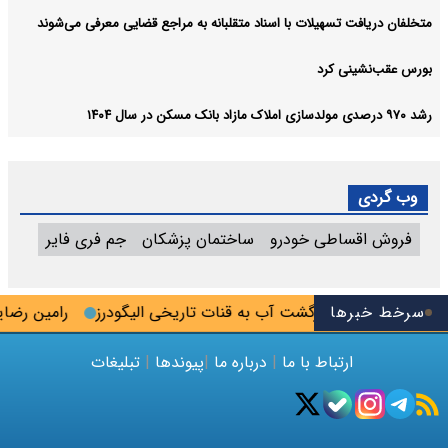
متخلفان دریافت تسهیلات با اسناد متقلبانه به مراجع قضایی معرفی می‌شوند
بورس عقب‌نشینی کرد
رشد ۹۷۰ درصدی مولدسازی املاک مازاد بانک مسکن در سال ۱۴۰۴
وب گردی
فروش اقساطی خودرو
ساختمان پزشکان
جم فری فایر
ل پلمب شد
سرخط خبرها
بازگشت آب به قنات تاریخی الیگودرز
رامین رضاییان
ارتباط با ما
|
درباره ما
|
پیوندها
|
تبلیغات