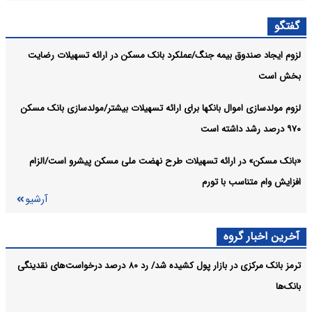
سهم دارند
گفتگو
پرداخت بیش از ۱۲,۰۰۰ میلیارد ریال تسهیلات ازدواج در تیر ماه
بانک بیمه بورس:
لزوم ایجاد صندوق بیمه جنگ/عملکرد بانک مسکن در ارائه تسهیلات رضایت
سال جاری توسط بانک رفاه کارگران
بخش است
آرشیو
لزوم مولدسازی اموال بانکها برای ارائه تسهیلات بیشتر/مولدسازی بانک مسکن
۹۷۰ درصد رشد داشته است
«بانک مسکن» در ارائه تسهیلات طرح نهضت ملی مسکن پیشرو است/الزام
افزایش وام متناسب با تورم
آرشیو
آخرین اخبار گروه
ترمز بانک مرکزی در بازار پول کشیده شد/ رد ۸۰ درصد درخواست‌های نقدینگی
بانک‌ها