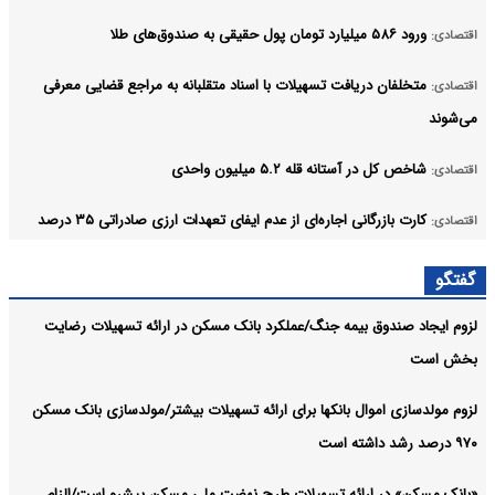
ورود ۵۸۶ میلیارد تومان پول حقیقی به صندوق‌های طلا
اقتصادی:
متخلفان دریافت تسهیلات با اسناد متقلبانه به مراجع قضایی معرفی
اقتصادی:
می‌شوند
شاخص کل در آستانه قله ۵.۲ میلیون واحدی
اقتصادی:
کارت بازرگانی اجاره‌ای از عدم ایفای تعهدات ارزی صادراتی ۳۵ درصد
اقتصادی:
سهم دارند
گفتگو
پرداخت بیش از ۱۲,۰۰۰ میلیارد ریال تسهیلات ازدواج در تیر ماه
بانک بیمه بورس:
لزوم ایجاد صندوق بیمه جنگ/عملکرد بانک مسکن در ارائه تسهیلات رضایت
سال جاری توسط بانک رفاه کارگران
بخش است
آرشیو
لزوم مولدسازی اموال بانکها برای ارائه تسهیلات بیشتر/مولدسازی بانک مسکن
۹۷۰ درصد رشد داشته است
«بانک مسکن» در ارائه تسهیلات طرح نهضت ملی مسکن پیشرو است/الزام