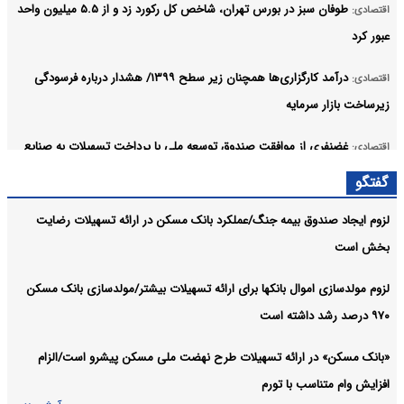
طوفان سبز در بورس تهران، شاخص کل رکورد زد و از ۵.۵ میلیون واحد
اقتصادی:
عبور کرد
درآمد کارگزاری‌ها همچنان زیر سطح ۱۳۹۹/ هشدار درباره فرسودگی
اقتصادی:
زیرساخت بازار سرمایه
غضنفری از موافقت صندوق توسعه ملی با پرداخت تسهیلات به صنایع
اقتصادی:
آسیب دیده از جنگ خبر داد
گفتگو
خبرنگاران حوزه اقتصادی، بازوان اصلی شفاف‌سازی و تقویت اعتماد
اقتصادی:
لزوم ایجاد صندوق بیمه جنگ/عملکرد بانک مسکن در ارائه تسهیلات رضایت
عمومی هستند
بخش است
رسانه‌ها دیده‌بان سلامت عملکرد خادمان صنعت بیمه هستند
اقتصادی:
لزوم مولدسازی اموال بانکها برای ارائه تسهیلات بیشتر/مولدسازی بانک مسکن
آرشیو
۹۷۰ درصد رشد داشته است
«بانک مسکن» در ارائه تسهیلات طرح نهضت ملی مسکن پیشرو است/الزام
افزایش وام متناسب با تورم