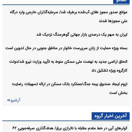
وزیر راه و شهرسازی از برداشته شدن گام نهایی برای تسهیل فرآیندهای
اقتصادی:
موانع صدور مجوز طلای آب‌شده برطرف شد/ سرمایه‌گذاران خارجی وارد درگاه
مرزی و حمل یکسره کالا خبر داد
ملی مجوزها شدند
قیمت خودرو امروز ۱۸ مرداد ۱۴۰۵ در بازار مشخص شد
اقتصادی:
ایران به سهم یک‌ درصدی بازار جهانی گوهرسنگ نزدیک شد
آرشیو
بسته ویژه حمایت از زنان سرپرست خانوار در مناطق جنوبی در حال تدوین است
الحاق اراضی جدید به نهضت ملی مسکن منوط به تأیید وزارت نیرو شد/دولت
کارگروه ویژه تشکیل داد
لزوم ایجاد صندوق بیمه جنگ/عملکرد بانک مسکن در ارائه تسهیلات رضایت
بخش است
آرشیو
آخرین اخبار گروه
کولرهای آبی در خط مقدم مقابله با ناترازی برق/ هدف‌گذاری صرفه‌جویی ۶۲