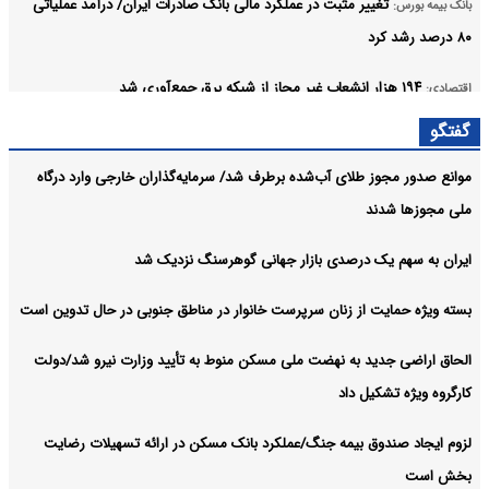
تغییر مثبت در عملکرد مالی بانک صادرات ایران/ درآمد عملیاتی
بانک بیمه بورس:
۸۰ درصد رشد کرد
۱۹۴ هزار انشعاب غیر مجاز از شبکه برق جمع‌آوری شد
اقتصادی:
گفتگو
معاملات ۶ رمزارز متوقف شد
اقتصادی:
موانع صدور مجوز طلای آب‌شده برطرف شد/ سرمایه‌گذاران خارجی وارد درگاه
قیمت خودرو امروز ۱۵مرداد ۱۴۰۵ در بازار مشخص شد
صنعت معدن تجارت:
ملی مجوزها شدند
آرشیو
ایران به سهم یک‌ درصدی بازار جهانی گوهرسنگ نزدیک شد
بسته ویژه حمایت از زنان سرپرست خانوار در مناطق جنوبی در حال تدوین است
الحاق اراضی جدید به نهضت ملی مسکن منوط به تأیید وزارت نیرو شد/دولت
کارگروه ویژه تشکیل داد
لزوم ایجاد صندوق بیمه جنگ/عملکرد بانک مسکن در ارائه تسهیلات رضایت
بخش است