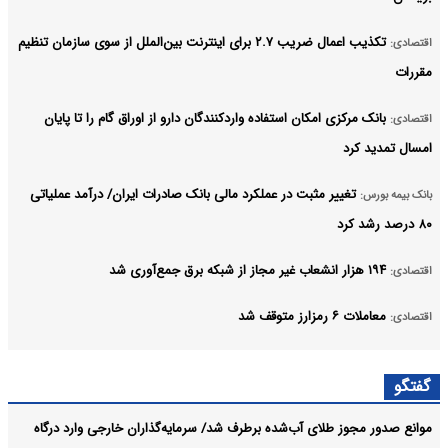
تکذیب اعمال ضریب ۲.۷ برای اینترنت بین‌الملل از سوی سازمان تنظیم
اقتصادی:
مقررات
بانک مرکزی امکان استفاده واردکنندگان دارو از اوراق گام را تا پایان
اقتصادی:
امسال تمدید کرد
تغییر مثبت در عملکرد مالی بانک صادرات ایران/ درآمد عملیاتی
بانک بیمه بورس:
۸۰ درصد رشد کرد
۱۹۴ هزار انشعاب غیر مجاز از شبکه برق جمع‌آوری شد
اقتصادی:
معاملات ۶ رمزارز متوقف شد
اقتصادی:
قیمت خودرو امروز ۱۵مرداد ۱۴۰۵ در بازار مشخص شد
صنعت معدن تجارت:
گفتگو
افزایش قیمت طلا رکورد هفته ای زد
اقتصادی:
موانع صدور مجوز طلای آب‌شده برطرف شد/ سرمایه‌گذاران خارجی وارد درگاه
آرشیو