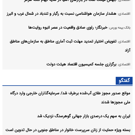
هشدار سازمان هواشناسی نسبت به رگبار و تندباد در شمال غرب و البرز
اقتصادی:
خبرنگار؛ راوی صادق واقعیت در عصر انبوه روایت‌ها
بانک بیمه بورس:
تفویض اختیار تمدید مهلت ثبت آماری مناطق به سازمان‌های مناطق
اقتصادی:
آزاد
برگزاری جلسه کمیسیون اقتصاد هیئت دولت
اقتصادی:
افزایش سرمایه پتروشیمی نوری به ۹۶ هزار میلیارد ریال تصویب شد/
اقتصادی:
گفتگو
سود ۳۸۵۰ ریالی سهامداران
موانع صدور مجوز طلای آب‌شده برطرف شد/ سرمایه‌گذاران خارجی وارد درگاه
آرشیو
ملی مجوزها شدند
ایران به سهم یک‌ درصدی بازار جهانی گوهرسنگ نزدیک شد
بسته ویژه حمایت از زنان سرپرست خانوار در مناطق جنوبی در حال تدوین است