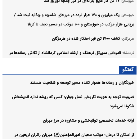
۲۰ تن گاز مایع یارانه‌ای در مرز چذابه توزیع شد
خوزستان:
یک میلیون و ۱۷۰ هزار تردد در مرزهای شلمچه و چذابه ثبت شد /
خوزستان:
برپایی هزار موکب در خوزستان و ۱۰۰ موکب در مسیر نجف تا کربلا
کشف ۱۷۰۰ تن قیر احتکار شده در هرمزگان
هرمزگان:
قدردانی مدیرکل فرهنگ و ارشاد اسلامی کرمانشاه از تلاش رسانه‌ها در
کرمانشاه:
پوشش اربعین
گفتگو
فرصت دوباره برای غایبان امتحانات نهایی در هرمزگان
هرمزگان:
خبرنگاران و رسانه‌ها هموار کننده مسیر توسعه و شفافیت هستند
آرشیو
ضرورت توجه به هویت تاریخی نسل جوان؛ کسی که ریشه ندارد اندیشه‌اش
شکوفا نمی‌شود
ارائه خدمات تخصصی توانبخشی و مشاوره در مرز مهران
از اسکان تا درمان؛ موکب محبان امیرالمؤمنین(ع) میزبان زائران اربعین در