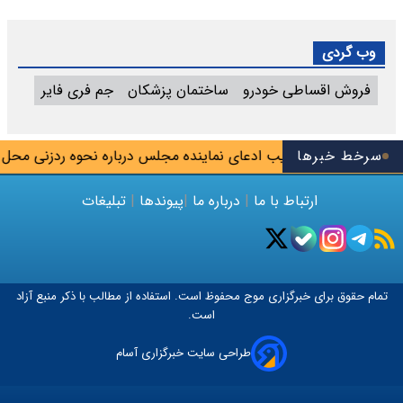
وب گردی
فروش اقساطی خودرو
ساختمان پزشکان
جم فری فایر
وس تیم
سرخط خبرها
تکذیب ادعای نماینده مجلس درباره نحوه ردزنی محل استق
ارتباط با ما
|
درباره ما
|
پیوندها
|
تبلیغات
تمام حقوق برای خبرگزاری
موج
محفوظ است. استفاده از مطالب با ذکر منبع آزاد
است.
طراحی سایت خبرگزاری آسام