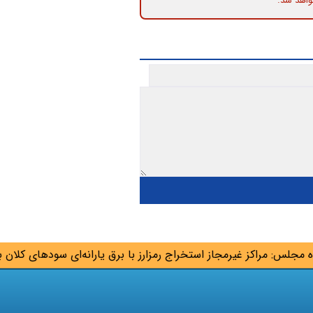
واهد شد.
س: مراکز غیرمجاز استخراج رمزارز با برق یارانه‌ای سودهای کلان به جی