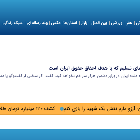
ی
هنر
ورزشی
بین الملل
بازار
استان‌ها
عکس
چند رسانه ای
سبک زندگی
نای تسلیم که با هدف احقاق حقوق ایران است
که ملت ایران در برابر دشمن هرگز سر خم نخواهد کرد، گفت: اگر سخنی از گفت‌وگو یا م
 آرزو دارم نقش یک شهید را بازی کنم
کشف ۱۳۰ میلیارد تومان طلای سرقتی در گلستان