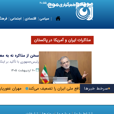
۲۰:۵۵
7 August 2026
جمعه ۱۶ مرداد ۱۴۰۵
سیاسی
اقتصادی
اجتماعی
فرهنگ
مذاکرات ایران و آمریکا در پاکستان
سخن از مذاکره نه به مع
رئیس‌جمهوری با تأکید بر این
۲۰ اردیبهشت ۱۴۰۵
سرخط خبرها
تصویب لایحه خزر منافع ملی ایران را تضعیف می‌کند
مهران غفوریان:
ارتباط با ما
|
درباره ما
|
پیوندها
|
تبلیغات