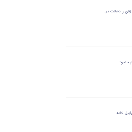
نان را دخالت در…
ییل ادامه…