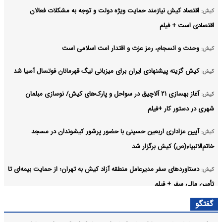
اقتصاد کیش نیازمند حمایت ویژه دولت و توجه به مشکلات فعالان
کیش:
اقتصادی است + فیلم
وحدت و انسجام، رمز عزت و اقتدار امت اسلامی است
کیش:
کیش گزینه پیشنهادی ایران برای میزبانی لیگ قهرمانان فوتسال آسیا شد
کیش:
آغاز بهسازی ۲۱ آلاچیق در سواحل و پارک‌های کیش/ نوسازی مبلمان
کیش:
شهری در دستور کار +فیلم
آیین عزاداری اربعین حسینی با حضور پرشور کیشوندان در مسجد
کیش:
خاتم‌الانبیاء(ص) کیش برگزار شد
دستاوردهای سفر مدیرعامل منطقه آزاد کیش به تهران؛ از حمایت بیمه‌ای تا
کیش:
تأمین مالی سفر + فیلم
گفتگو
مردم با حضور شبانه، عزت ایران را به نمایش گذاشتند
کیش: