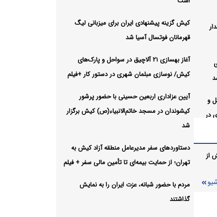
است
کیش گزینه پیشنهادی ایران برای میزبانی لیگ
ار
قهرمانان فوتسال آسیا شد
آغاز بهسازی ۲۱ آلاچیق در سواحل و پارک‌های
ی
کیش/ نوسازی مبلمان شهری در دستور کار +فیلم
د
آیین عزاداری اربعین حسینی با حضور پرشور
احل و
کیشوندان در مسجد خاتم‌الانبیاء(ص) کیش برگزار
 در
شد
دستاوردهای سفر مدیرعامل منطقه آزاد کیش به
 حضور
 از
تهران؛ از حمایت بیمه‌ای تا تأمین مالی سفر + فیلم
اء(ص)
شیو
مردم با حضور شبانه، عزت ایران را به نمایش
گذاشتند
ه آزاد