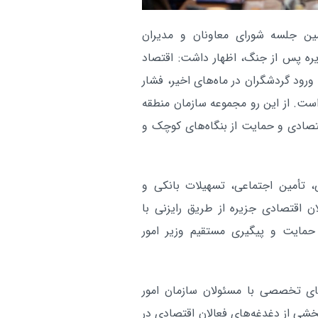
کیش به تهران؛ از حمایت بیمه‌ای تا ت
مالی سفر + فیلم
ن جلسه شورای معاونان و مدیران
مردم با حضور شبانه، عزت ایران ر
کیش:
یره پس از جنگ، اظهار داشت: اقتصاد
نمایش گذاشتند
رود گردشگران در ماه‌های اخیر، فشار
است. از این رو مجموعه سازمان منطقه
بررسی مطالبات کیشوندان درباره
کیش:
قتصادی و حمایت از بنگاه‌های کوچک و
اینترنت و پوشش شبکه تلفن همراه د
«یکشنبه‌های پاسخگویی»
آر
ی، تأمین اجتماعی، تسهیلات بانکی و
ن اقتصادی جزیره از طریق رایزنی با
حمایت و پیگیری مستقیم وزیر امور
ای تخصصی با مسئولان سازمان امور
خشی از دغدغه‌های فعالان اقتصادی در