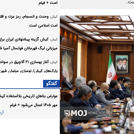
ست.
است + فیلم
وحدت و انسجام، رمز عزت و اقتد
کیش:
امت اسلامی است
کیش گزینه پیشنهادی ایران برا
کیش:
میزبانی لیگ قهرمانان فوتسال آسیا ش
آغاز بهسازی ۲۱ آلاچیق در سو
کیش:
پارک‌های کیش/ نوسازی مبلمان شهری
دستور کار +فیلم
گفتگو
آیین عزاداری اربعین حسینی با
کیش:
عوارض بناهای تاریخی بلااستفاده کیش
پرشور کیشوندان در مسجد خاتم‌الانبی
مهر ۱۴۰۵ اعمال می‌شود + فیلم
کیش برگزار شد
آر
دستاوردهای سفر مدیرعامل منطق
کیش: