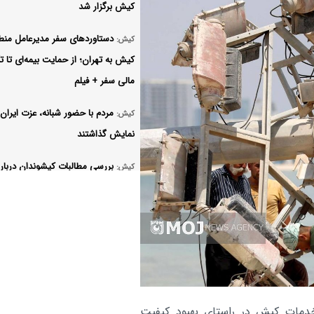
کیش برگزار شد
دستاوردهای سفر مدیرعامل منطق
کیش:
کیش به تهران؛ از حمایت بیمه‌ای تا ت
مالی سفر + فیلم
مردم با حضور شبانه، عزت ایران ر
کیش:
نمایش گذاشتند
بررسی مطالبات کیشوندان درباره
کیش:
اینترنت و پوشش شبکه تلفن همراه د
«یکشنبه‌های پاسخگویی»
جابه‌جایی بیش از ۱۰ هزار م
کیش:
مسیرهای هوایی و دریایی کیش در ی
هفته
دمات کیش در راستای بهبود کیفیت