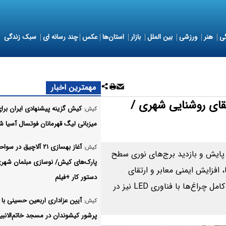
ی
هنر
ورزشی
بین الملل
بازار
استان‌ها
عکس
چند رسانه ای
سبک زندگی
مهمترین اخبار
قای روشنایی شهری /
کیش گزینه پیشنهادی ایران برا
کیش:
میزبانی لیگ قهرمانان فوتسال آسیا ش
آغاز بهسازی ۲۱ آلاچیق در سو
کیش:
پایش و بازدید برج‌های نوری سطح
پارک‌های کیش/ نوسازی مبلمان شهری
افزایش ایمنی معابر و ارتقای
دستور کار +فیلم
کیفیت روشنایی شهری دنبال می‌شود و هم‌زمان، نوسازی کامل چراغ‌ها با فناوری LED نیز در
آیین عزاداری اربعین حسینی با
کیش:
پرشور کیشوندان در مسجد خاتم‌الانبی