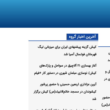
آخرین اخبار گروه
کیش گزینه پیشنهادی ایران برای میزبانی لیگ
ی
قهرمانان فوتسال آسیا شد
د
آغاز بهسازی ۲۱ آلاچیق در سواحل و پارک‌های
احل و
کیش/ نوسازی مبلمان شهری در دستور کار +فیلم
 در
آیین عزاداری اربعین حسینی با حضور پرشور
کیشوندان در مسجد خاتم‌الانبیاء(ص) کیش برگزار
 حضور
شد
اء(ص)