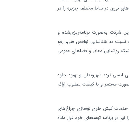
دستگیری کلاهبردار ۱۰ هزار 
کیش:
ی نوری در نقاط مختلف جزیره را در
در پرونده معامله معارض
بیش از ۲ هزار و ۸۰۰ ب
کیش:
ن شرکت به‌صورت برنامه‌ریزی‌شده و
در کیش 
و نسبت به شناسایی نواقص فنی، رفع
غذایی غیربهداشتی
شبکه روشنایی معابر و فضاهای عمومی
اربعین بزرگ‌ترین رزمایش فرهن
کیش:
جهان اسلام و زمینه‌ساز ظهور است
 ایمنی تردد شهروندان و بهبود جلوه
آر
صورت مستمر و با کیفیت مطلوب ارائه
و خدمات کیش طرح نوسازی چراغ‌های
‌های نوری و جایگزینی کامل آن‌ها با چراغ‌های LED را نیز در برنامه توسعه‌ای خود قرار داده