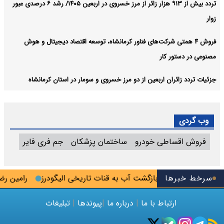
تردد بیش از ۹۱۳ هزار زائر از مرز خسروی در اربعین ۱۴۰۵/ رشد ۶ درصدی عبور
زوار
فروش ۴ همتی شرکت‌های فناور کرمانشاه، توسعه اقتصاد دیجیتال و هوش
مصنوعی در دستور کار
جزئیات تردد زائران اربعین از دو مرز خسروی و سومار در استان کرمانشاه
وب گردی
فروش اقساطی خودرو
ساختمان پزشکان
جم فری فایر
ال پلمب شد
سرخط خبرها
بازگشت آب به قنات تاریخی الیگودرز
رامین رضاییا
ارتباط با ما
|
درباره ما
|
پیوندها
|
تبلیغات