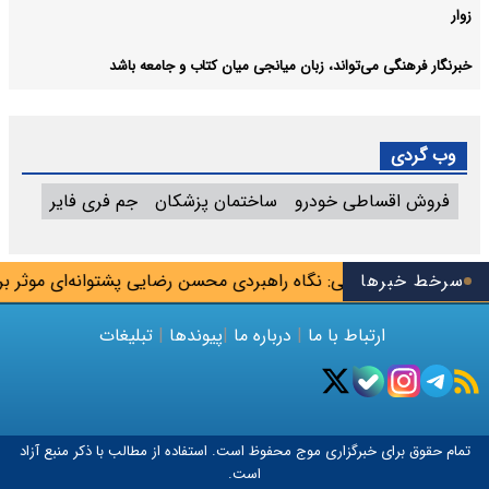
زوار
خبرنگار فرهنگی می‌تواند، زبان میانجی میان کتاب و جامعه باشد
وب گردی
فروش اقساطی خودرو
ساختمان پزشکان
جم فری فایر
گذار شد
سرخط خبرها
ولایتی: نگاه راهبردی محسن رضایی پشتوانه‌ای موثر برای
ارتباط با ما
|
درباره ما
|
پیوندها
|
تبلیغات
تمام حقوق برای خبرگزاری
موج
محفوظ است. استفاده از مطالب با ذکر منبع آزاد
است.